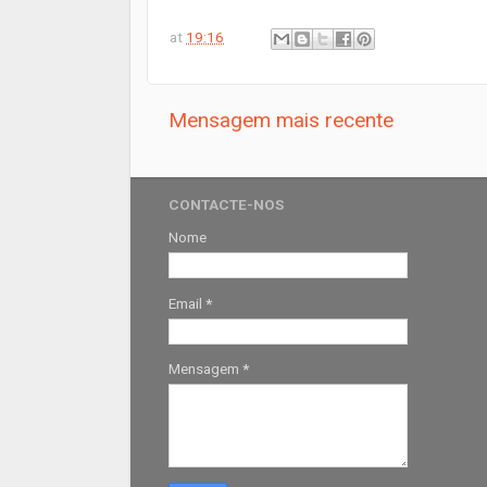
at
19:16
Mensagem mais recente
CONTACTE-NOS
Nome
Email
*
Mensagem
*